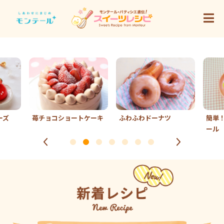
ーズ
苺チョコショートケーキ
ふわふわドーナツ
簡単
ール