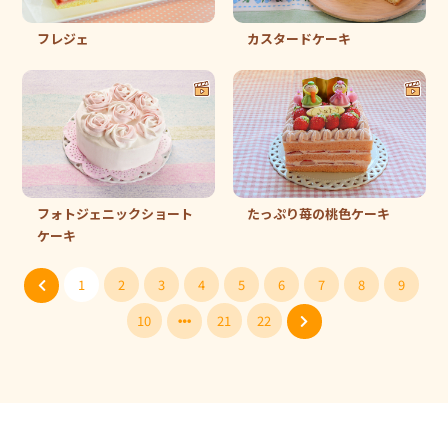
フレジェ
カスタードケーキ
フォトジェニックショート
たっぷり苺の桃色ケーキ
ケーキ
1
2
3
4
5
6
7
8
9
10
21
22