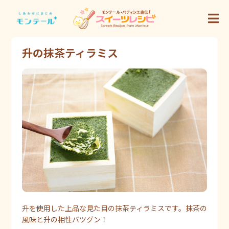
升の抹茶ティラミス
升を使用した上品な見た目の抹茶ティラミスです。抹茶の
風味と升の相性バツグン！