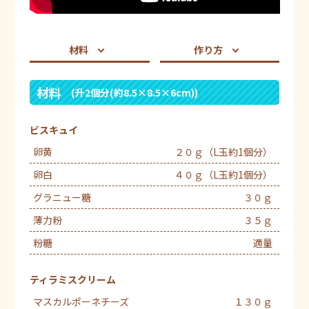
材料
作り方
材料
(升2個分(約8.5×8.5×6cm))
ビスキュイ
卵黄
２０ｇ（L玉約1個分）
卵白
４０ｇ（L玉約1個分）
グラニュー糖
３０ｇ
薄力粉
３５ｇ
粉糖
適量
ティラミスクリーム
マスカルポーネチーズ
１３０ｇ