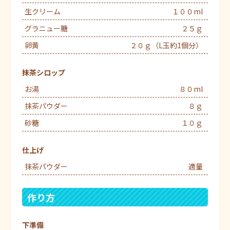
生クリーム
１００ml
グラニュー糖
２５ｇ
卵黄
２０ｇ（L玉約1個分）
抹茶シロップ
お湯
８０ml
抹茶パウダー
８ｇ
砂糖
１０ｇ
仕上げ
抹茶パウダー
適量
作り方
下準備