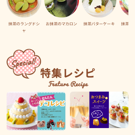
抹茶のラングドシ
お抹茶のマカロン
抹茶バターケーキ
抹茶オ
ャ