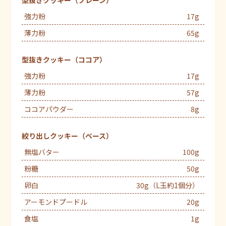
強力粉
17g
薄力粉
65g
型抜きクッキー（ココア）
強力粉
17g
薄力粉
57g
ココアパウダー
8g
絞り出しクッキー（ベース）
無塩バター
100g
粉糖
50g
卵白
30g（L玉約1個分）
アーモンドプードル
20g
食塩
1g