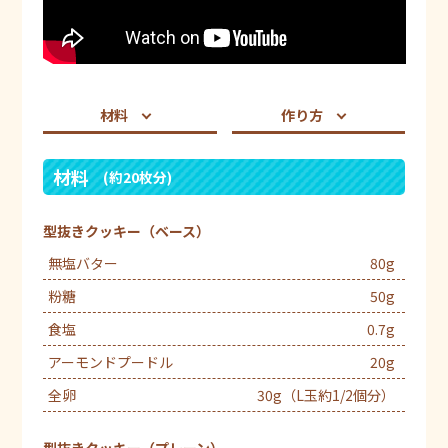
材料
作り方
材料
(約20枚分)
型抜きクッキー（ベース）
無塩バター
80g
粉糖
50g
食塩
0.7g
アーモンドプードル
20g
全卵
30g（L玉約1/2個分）
型抜きクッキー（プレーン）