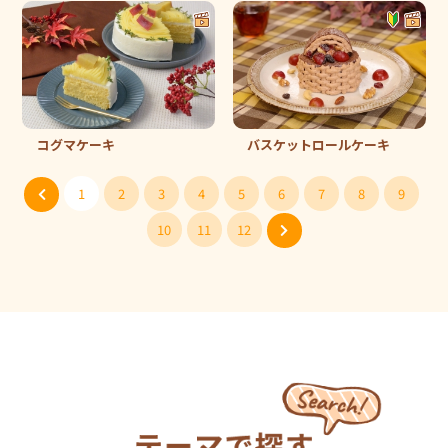
コグマケーキ
バスケットロールケーキ
1
2
3
4
5
6
7
8
9
10
11
12