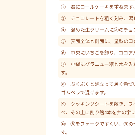
② 器にロールケーキを重ねます
③ チョコレートを粗く刻み、湯
④ 温めた生クリームに③のチョ
⑤ 表面全体と側面に、星型の口
⑥ 中央にいちごを飾り、ココア
⑦ 小鍋にグラニュー糖と水を入
す。
⑧ ぶくぶくと泡立って薄く色づ
ゴムベラで混ぜます。
⑨ クッキングシートを敷き、ワ
べ、その上に割り箸4本を井の字
⑩ ⑧をフォークですくい、⑨の
す。