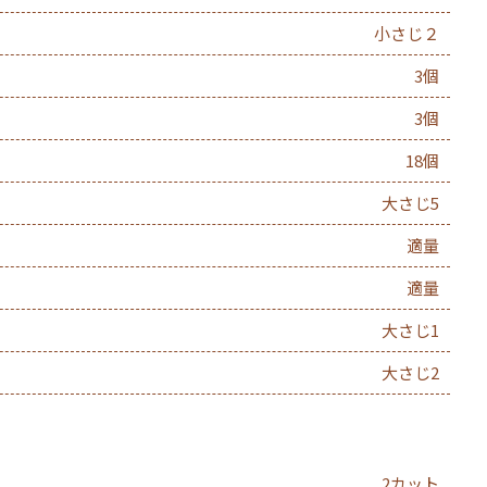
小さじ２
3個
3個
18個
大さじ5
適量
適量
大さじ1
大さじ2
2カット