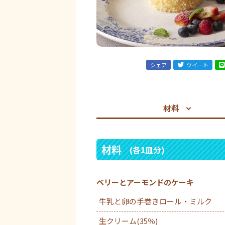
シェア
ツイート
材料
材料
(各1皿分)
ベリーとアーモンドのケーキ
牛乳と卵の手巻きロール・ミルク
生クリーム(35％)