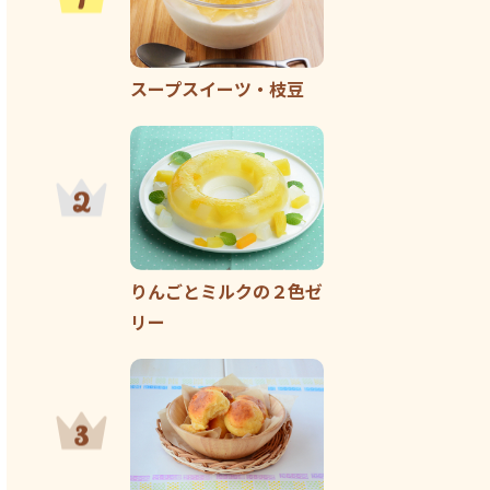
スープスイーツ・枝豆
りんごとミルクの２色ゼ
リー