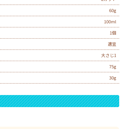
60g
100ml
1個
適宜
大さじ1
75g
30g