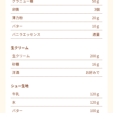
グラニュー糖
50ｇ
卵黄
3個
薄力粉
20ｇ
バター
10ｇ
バニラエッセンス
適量
生クリーム
生クリーム
200ｇ
砂糖
16ｇ
洋酒
お好みで
シュー生地
牛乳
120ｇ
水
120ｇ
バター
100ｇ