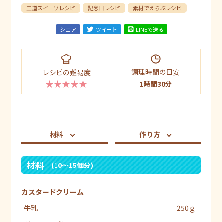
王道スイーツレシピ
記念日レシピ
素材でえらぶレシピ
シェア
ツイート
LINEで送る
調理時間の目安
レシピの難易度
★★★★★
1時間30分
材料
作り方
材料
(10～15個分)
カスタードクリーム
牛乳
250ｇ