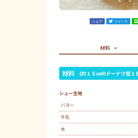
シェア
ツイート
材料
材料
(約１５㎝のドーナツ型１
シュー生地
バター
牛乳
水