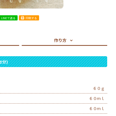
LINEで送る
印刷する
作り方
台分)
６０ｇ
６０ｍｌ
６０ｍｌ