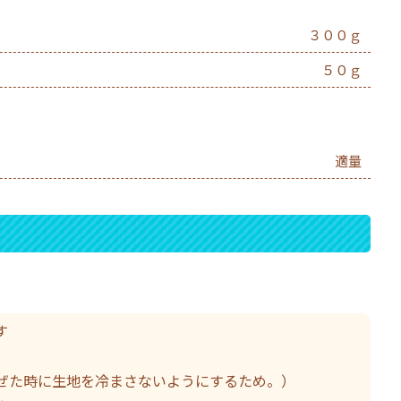
３００ｇ
５０ｇ
適量
す
ぜた時に生地を冷まさないようにするため。）