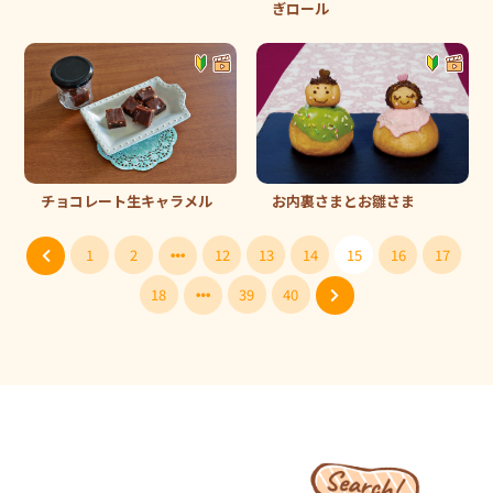
ぎロール
チョコレート生キャラメル
お内裏さまとお雛さま
1
2
12
13
14
15
16
17
18
39
40