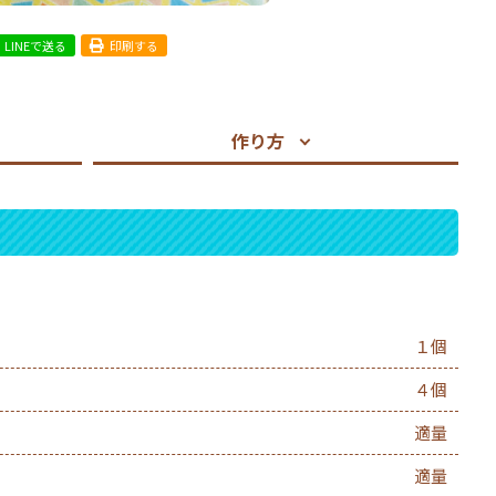
LINEで送る
印刷する
作り方
１個
４個
適量
適量