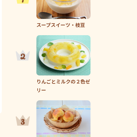
スープスイーツ・枝豆
りんごとミルクの２色ゼ
リー