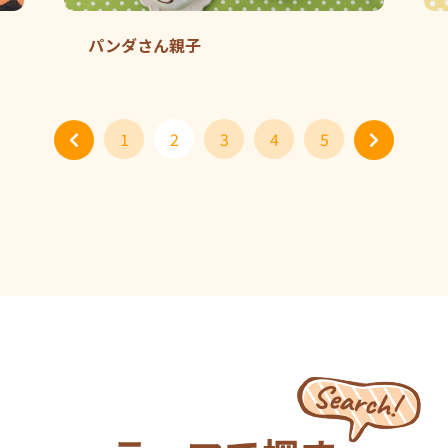
パンダさん親子
1
2
3
4
5