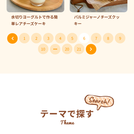
水切りヨーグルトで作る簡
パルミジャーノチーズクッ
単レアチーズケーキ
キー
1
2
3
4
5
6
7
8
9
10
20
21