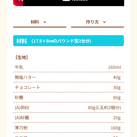
材料
作り方
材料
(17.5×8㎝のパウンド型2台分)
【生地】
牛乳
160ml
無塩バター
40g
チョコレート
30g
砂糖
80g
(A)卵白
80g(L玉約2個分)
(A)砂糖
20g
薄力粉
160g