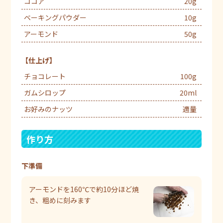
ココア
20g
ベーキングパウダー
10g
アーモンド
50g
【仕上げ】
チョコレート
100g
ガムシロップ
20ml
お好みのナッツ
適量
作り方
下準備
アーモンドを160℃で約10分ほど焼
き、粗めに刻みます