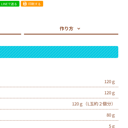
LINEで送る
印刷する
作り方
120ｇ
120ｇ
120ｇ（L玉約２個分）
80ｇ
5ｇ