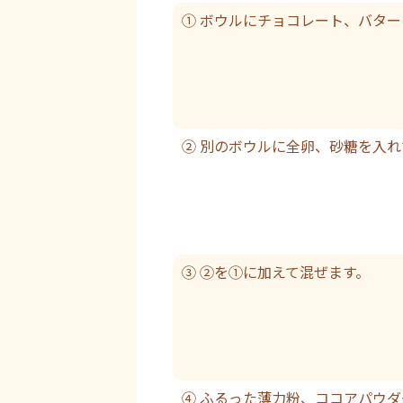
① ボウルにチョコレート、バタ
② 別のボウルに全卵、砂糖を入
③ ②を①に加えて混ぜます。
④ ふるった薄力粉、ココアパウ