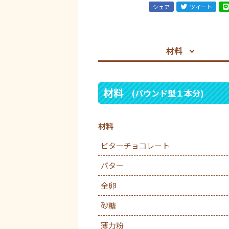
シェア
ツイート
材料
材料
(パウンド型１本分)
材料
ビターチョコレート
バター
全卵
砂糖
薄力粉