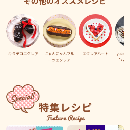
その他のオススメレシピ
キラデコエクレア
にゃんにゃんフル
エクレアハート
yuka
ーツエクレア
「ハー