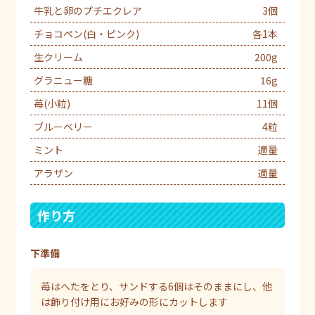
牛乳と卵のプチエクレア
3個
チョコペン(白・ピンク)
各1本
生クリーム
200g
グラニュー糖
16g
苺(小粒)
11個
ブルーベリー
4粒
ミント
適量
アラザン
適量
作り方
下準備
苺はへたをとり、サンドする6個はそのままにし、他
は飾り付け用にお好みの形にカットします