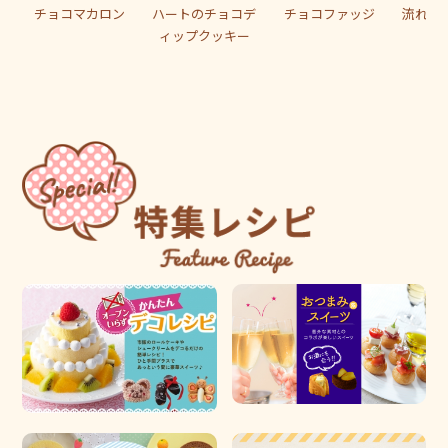
チョコマカロン
ハートのチョコデ
チョコファッジ
流れ星
ィップクッキー
ロ