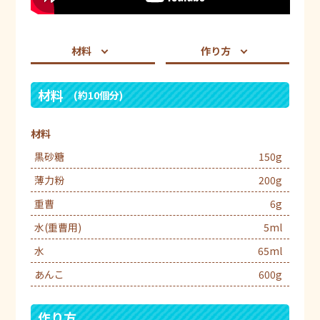
材料
作り方
材料
(約10個分)
材料
黒砂糖
150g
薄力粉
200g
重曹
6g
水(重曹用)
5ml
水
65ml
あんこ
600g
作り方