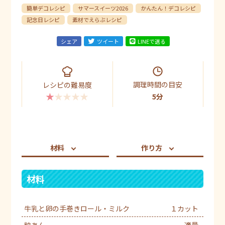
簡単デコレシピ
サマースイーツ2026
かんたん！デコレシピ
記念日レシピ
素材でえらぶレシピ
シェア
ツイート
LINEで送る
調理時間の目安
レシピの難易度
★★★★★
5分
材料
作り方
材料
牛乳と卵の手巻きロール・ミルク
１カット