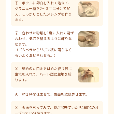
① ボウルに卵白を入れて泡立て、
グラニュー糖を2～３回に分けて加
え、しっかりとしたメレンゲを作り
ます。
② 合わせた粉類を1度に入れて混ぜ
合わせ、気泡を整えるように練り混
ぜます。
（ゴムベラからリボン状に落ちるく
らいよく混ぜ合わせる。）
③ 細めの丸口金をはめた絞り袋に
生地を入れて、ハート型に生地を絞
ります。
④ 約１時間休ませて、表面を乾燥させます。
⑤ 表面を触ってみて、膜が出来ていたら160℃のオ
ーブンで15分焼きます。