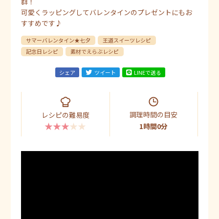
群！
可愛くラッピングしてバレンタインのプレゼントにもお
すすめです♪
サマーバレンタイン★七夕
王道スイーツレシピ
記念日レシピ
素材でえらぶレシピ
シェア
ツイート
LINEで送る
調理時間の目安
レシピの難易度
★★★★★
1時間0分