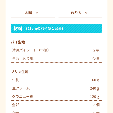
材料
作り方
材料
(21cmのパイ型１台分)
パイ生地
冷凍パイシート（市販）
２枚
全卵（照り用）
少量
プリン生地
牛乳
60ｇ
生クリーム
240ｇ
グラニュー糖
120ｇ
全卵
３個
卵黄
３個