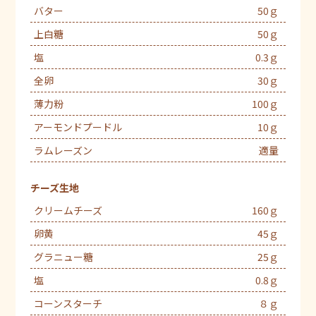
バター
50ｇ
上白糖
50ｇ
塩
0.3ｇ
全卵
30ｇ
薄力粉
100ｇ
アーモンドプードル
10ｇ
ラムレーズン
適量
チーズ生地
クリームチーズ
160ｇ
卵黄
45ｇ
グラニュー糖
25ｇ
塩
0.8ｇ
コーンスターチ
８ｇ