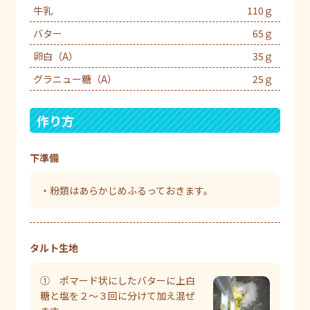
牛乳
110ｇ
バター
65ｇ
卵白（A）
35ｇ
グラニュー糖（A）
25ｇ
作り方
下準備
・粉類はあらかじめふるっておきます。
タルト生地
① ポマード状にしたバターに上白
糖と塩を２～３回に分けて加え混ぜ