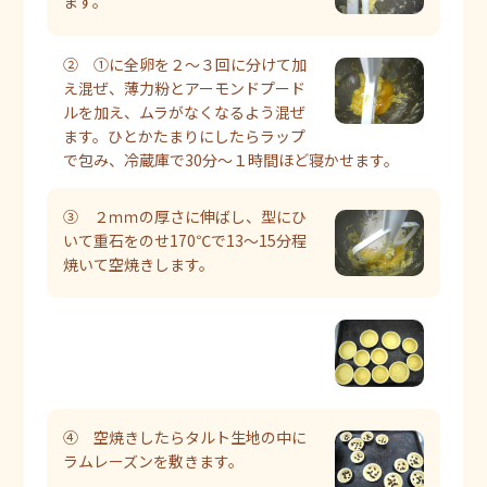
ます。
② ①に全卵を２～３回に分けて加
え混ぜ、薄力粉とアーモンドプード
ルを加え、ムラがなくなるよう混ぜ
ます。ひとかたまりにしたらラップ
で包み、冷蔵庫で30分～１時間ほど寝かせます。
③ ２ｍｍの厚さに伸ばし、型にひ
いて重石をのせ170℃で13～15分程
焼いて空焼きします。
④ 空焼きしたらタルト生地の中に
ラムレーズンを敷きます。