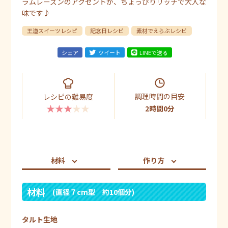
ラムレーズンのアクセントが、ちょっぴりリッチで大人な
味です♪
王道スイーツレシピ
記念日レシピ
素材でえらぶレシピ
シェア
ツイート
LINEで送る
調理時間の目安
レシピの難易度
★★★★★
2時間0分
材料
作り方
材料
(直径７cm型 約10個分)
タルト生地