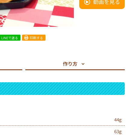
動画を見る
LINEで送る
印刷する
作り方
44g
63g