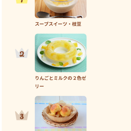
スープスイーツ・枝豆
りんごとミルクの２色ゼ
リー