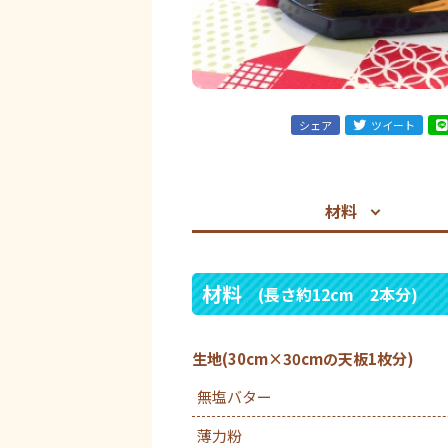
シェア
ツイート
材料
材料
(長さ約12cm 2本分)
生地(30cm×30cmの天板1枚分)
無塩バター
薄力粉