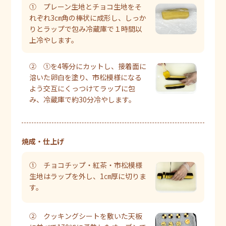
① プレーン生地とチョコ生地をそ
れぞれ3㎝角の棒状に成形し、しっか
りとラップで包み冷蔵庫で１時間以
上冷やします。
② ①を4等分にカットし、接着面に
溶いた卵白を塗り、市松模様になる
よう交互にくっつけてラップに包
み、冷蔵庫で約30分冷やします。
焼成・仕上げ
① チョコチップ・紅茶・市松模様
生地はラップを外し、1㎝厚に切りま
す。
② クッキングシートを敷いた天板