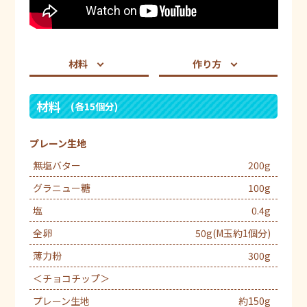
材料
作り方
材料
(各15個分)
プレーン生地
無塩バター
200g
グラニュー糖
100g
塩
0.4g
全卵
50g(M玉約1個分)
薄力粉
300g
＜チョコチップ＞
プレーン生地
約150g