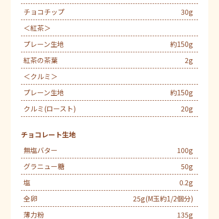
チョコチップ
30g
＜紅茶＞
プレーン生地
約150g
紅茶の茶葉
2g
＜クルミ＞
プレーン生地
約150g
クルミ(ロースト)
20g
チョコレート生地
無塩バター
100g
グラニュー糖
50g
塩
0.2g
全卵
25g(M玉約1/2個分)
薄力粉
135g