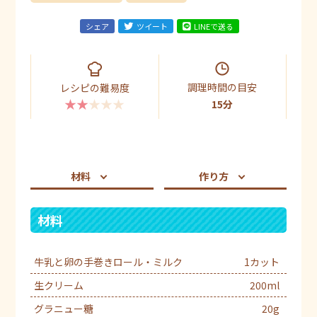
シェア
ツイート
LINEで送る
調理時間の目安
レシピの難易度
★★★★★
15分
材料
作り方
材料
牛乳と卵の手巻きロール・ミルク
1カット
生クリーム
200ml
グラニュー糖
20g