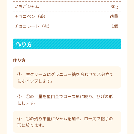
いちごジャム
30g
チョコペン（茶）
適量
チョコレート（赤）
1個
作り方
作り方
① 生クリームにグラニュー糖を合わせて八分立て
にホイップします。
② ①の半量を星口金でローズ形に絞り、ひげの形
にします。
③ ①の残り半量にジャムを加え、ローズで帽子の
形に絞ります。