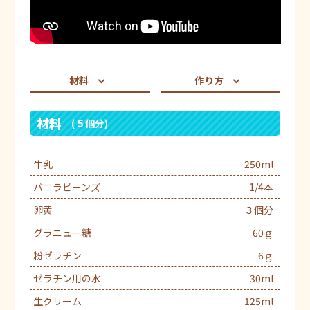
材料
作り方
材料
(５個分)
牛乳
250ml
バニラビーンズ
1/4本
卵黄
３個分
グラニュー糖
60ｇ
粉ゼラチン
6ｇ
ゼラチン用の水
30ml
生クリーム
125ml