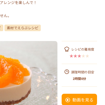
アレンジを楽しんで！
せん。
ピ
素材でえらぶレシピ
レシピの難易度
★★★★★
調理時間の目安
2時間0分
動画を見る