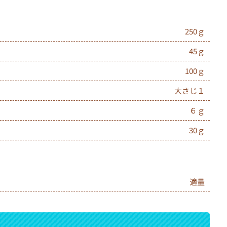
250ｇ
45ｇ
100ｇ
大さじ１
６ｇ
30ｇ
適量