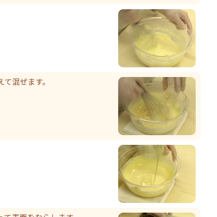
。
えて混ぜます。
って表面をならします。