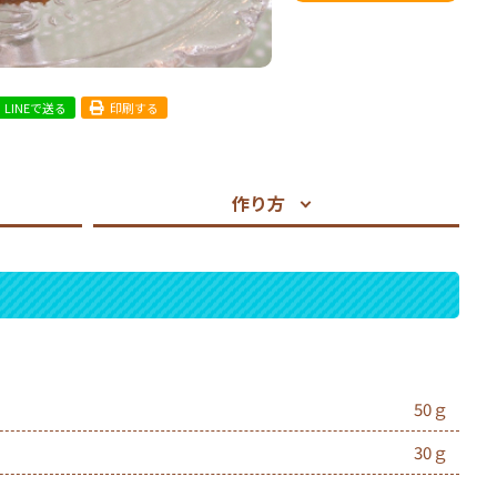
LINEで送る
印刷する
作り方
50ｇ
30ｇ