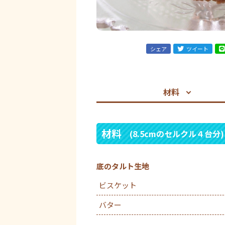
シェア
ツイート
材料
材料
(8.5cmのセルクル４台分)
底のタルト生地
ビスケット
バター