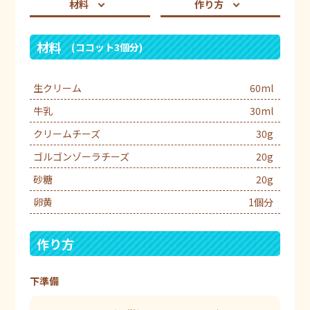
材料
作り方
材料
(ココット3個分)
生クリーム
60ml
牛乳
30ml
クリームチーズ
30g
ゴルゴンゾーラチーズ
20g
砂糖
20g
卵黄
1個分
作り方
下準備