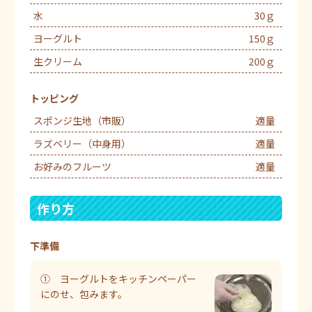
水
30ｇ
ヨーグルト
150ｇ
生クリーム
200ｇ
トッピング
スポンジ生地（市販）
適量
ラズベリー（中身用）
適量
お好みのフルーツ
適量
作り方
下準備
① ヨーグルトをキッチンペーパー
にのせ、包みます。