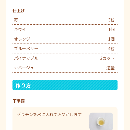
仕上げ
苺
3粒
キウイ
1個
オレンジ
1個
ブルーベリー
4粒
パイナップル
2カット
ナパージュ
適量
作り方
下準備
ゼラチンを水に入れてふやかします