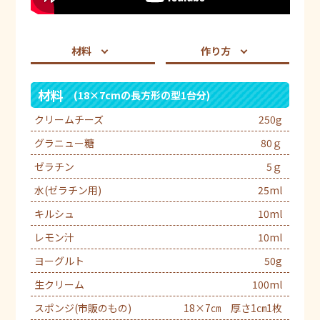
材料
作り方
材料
(18×7cmの長方形の型1台分)
クリームチーズ
250g
グラニュー糖
80ｇ
ゼラチン
5ｇ
水(ゼラチン用)
25ml
キルシュ
10ml
レモン汁
10ml
ヨーグルト
50g
生クリーム
100ml
スポンジ(市販のもの)
18×7㎝ 厚さ1㎝1枚