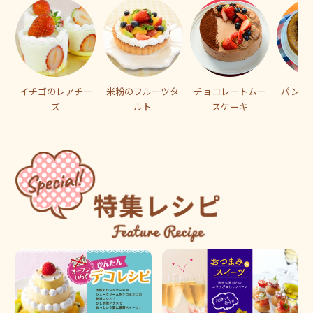
イチゴのレアチー
米粉のフルーツタ
チョコレートムー
パンプ
ズ
ルト
スケーキ
ケ