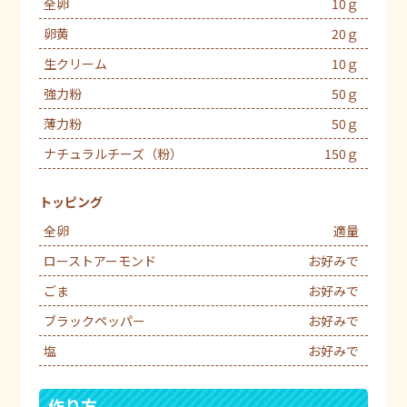
全卵
10ｇ
卵黄
20ｇ
生クリーム
10ｇ
強力粉
50ｇ
薄力粉
50ｇ
ナチュラルチーズ（粉）
150ｇ
トッピング
全卵
適量
ローストアーモンド
お好みで
ごま
お好みで
ブラックペッパー
お好みで
塩
お好みで
作り方