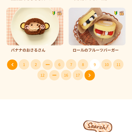
バナナのおさるさん
ロールのフルーツバーガー
1
2
6
7
8
9
10
11
12
16
17