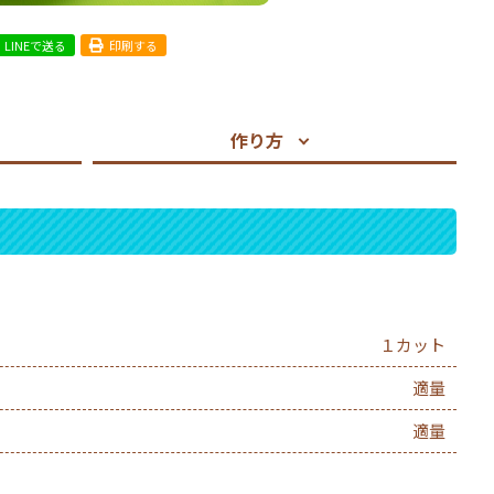
LINEで送る
印刷する
作り方
１カット
適量
適量