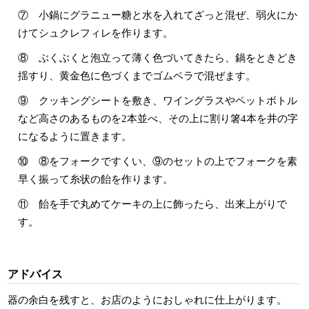
⑦ 小鍋にグラニュー糖と水を入れてざっと混ぜ、弱火にか
けてシュクレフィレを作ります。
⑧ ぶくぶくと泡立って薄く色づいてきたら、鍋をときどき
揺すり、黄金色に色づくまでゴムベラで混ぜます。
⑨ クッキングシートを敷き、ワイングラスやペットボトル
など高さのあるものを2本並べ、その上に割り箸4本を井の字
になるように置きます。
⑩ ⑧をフォークですくい、⑨のセットの上でフォークを素
早く振って糸状の飴を作ります。
⑪ 飴を手で丸めてケーキの上に飾ったら、出来上がりで
す。
アドバイス
器の余白を残すと、お店のようにおしゃれに仕上がります。