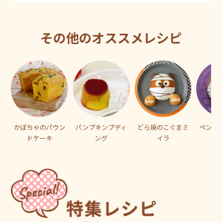
その他のオススメレシピ
かぼちゃのパウン
パンプキンプディ
どら焼のこぐまミ
ペンギ
ドケーキ
ング
イラ