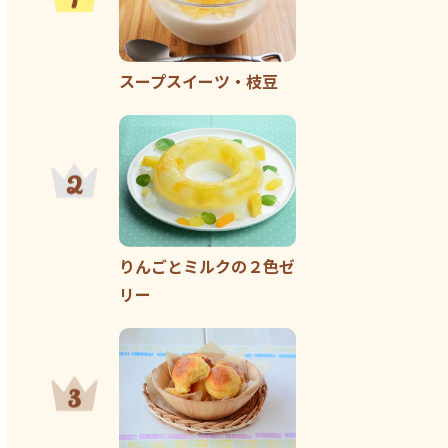
スープスイーツ・枝豆
りんごとミルクの２色ゼ
リー