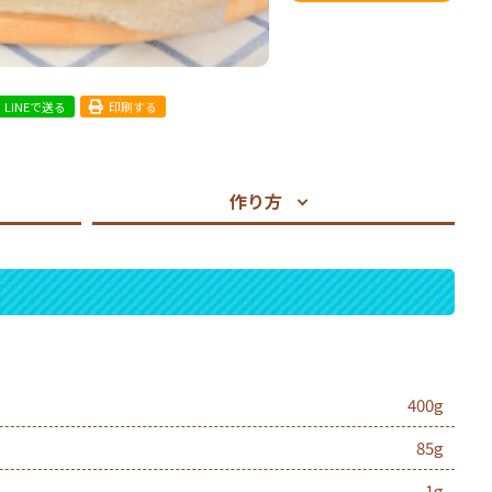
LINEで送る
印刷する
作り方
400g
85g
1g