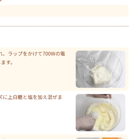
、ラップをかけて700Wの電
します。
ズに上白糖と塩を加え混ぜま