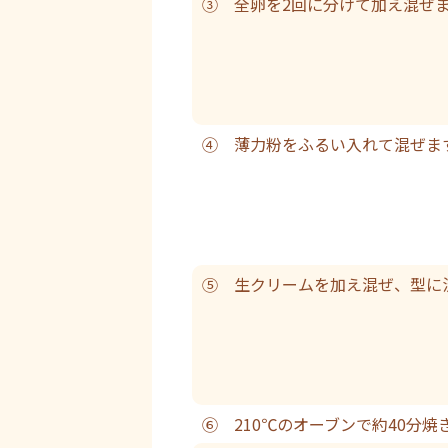
③ 全卵を2回に分けて加え混ぜ
④ 薄力粉をふるい入れて混ぜま
⑤ 生クリームを加え混ぜ、型に
⑥ 210℃のオーブンで約40分焼