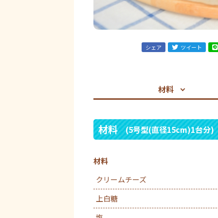
シェア
ツイート
材料
材料
(5号型(直径15cm)1台分)
材料
クリームチーズ
上白糖
塩