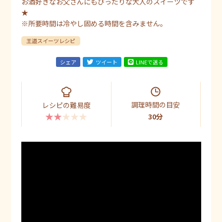
お酒好きなお父さんにもぴったりな大人のスイーツです
★
※所要時間は冷やし固める時間を含みません。
王道スイーツレシピ
シェア
ツイート
LINEで送る
調理時間の目安
レシピの難易度
★★★★★
30分