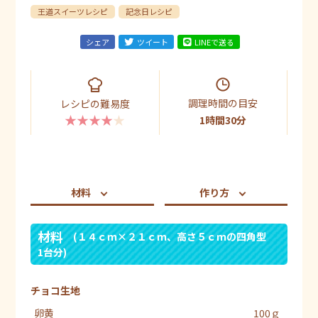
王道スイーツレシピ
記念日レシピ
シェア
ツイート
LINEで送る
調理時間の目安
レシピの難易度
★★★★★
1時間30分
材料
作り方
材料
(１４ｃｍ×２１ｃｍ、高さ５ｃｍの四角型
1台分)
チョコ生地
卵黄
100ｇ