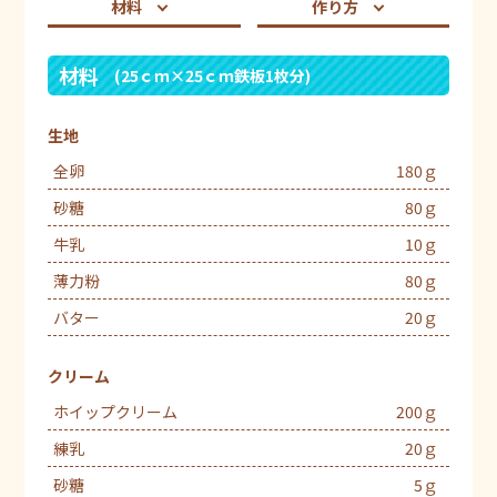
材料
作り方
材料
(25ｃｍ×25ｃｍ鉄板1枚分)
生地
全卵
180ｇ
砂糖
80ｇ
牛乳
10ｇ
薄力粉
80ｇ
バター
20ｇ
クリーム
ホイップクリーム
200ｇ
練乳
20ｇ
砂糖
5ｇ