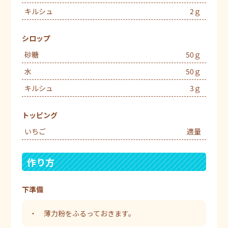
キルシュ
2ｇ
シロップ
砂糖
50ｇ
水
50ｇ
キルシュ
3ｇ
トッピング
いちご
適量
作り方
下準備
・ 薄力粉をふるっておきます。