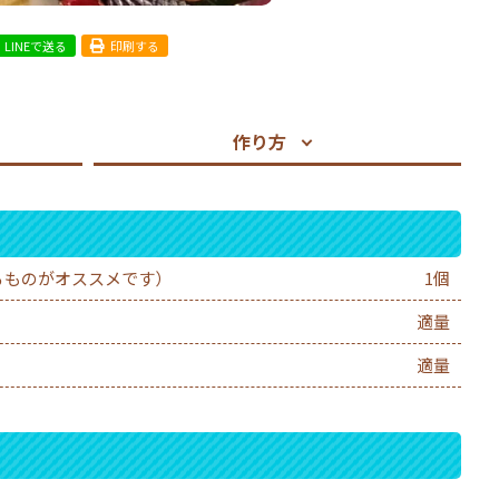
LINEで送る
印刷する
作り方
るものがオススメです）
1個
適量
適量