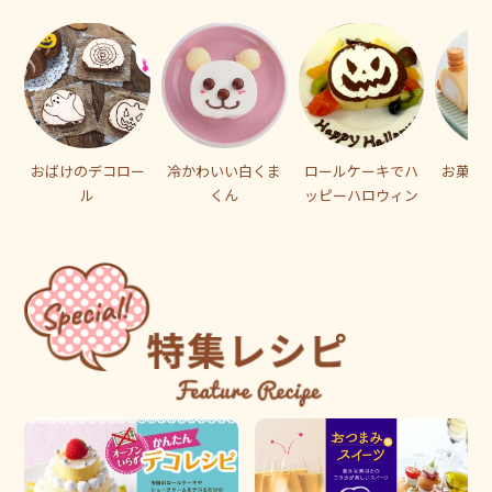
おばけのデコロー
冷かわいい白くま
ロールケーキでハ
お菓子
ル
くん
ッピーハロウィン