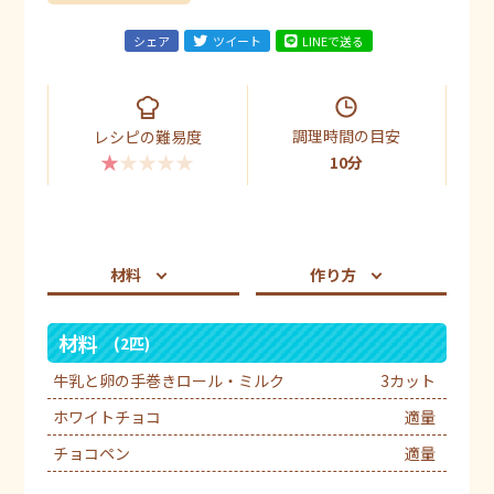
シェア
ツイート
LINEで送る
調理時間の目安
レシピの難易度
★★★★★
10分
材料
作り方
材料
(2匹)
牛乳と卵の手巻きロール・ミルク
3カット
ホワイトチョコ
適量
チョコペン
適量