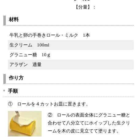
【分量】：
材料
牛乳と卵の手巻きロール・ミルク
1本
生クリーム
100ml
グラニュー糖
10ｇ
アラザン
適量
作り方
手順
① ロールを４カットお皿に置きます。
② ロールの表面全体にグラニュー糖と
合わせて八分立てにホイップした生クリ
ームを木の皮に見立てて塗ります。