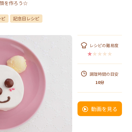
顔を作ろう☆
シピ
記念日レシピ
レシピの難易度
★★★★★
調理時間の目安
10分
動画を見る