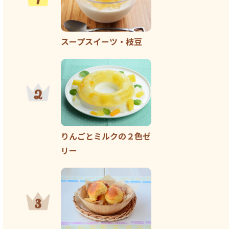
スープスイーツ・枝豆
りんごとミルクの２色ゼ
リー