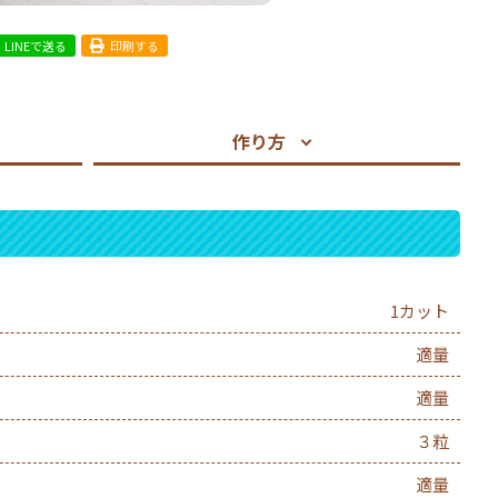
LINEで送る
印刷する
作り方
1カット
適量
適量
３粒
適量