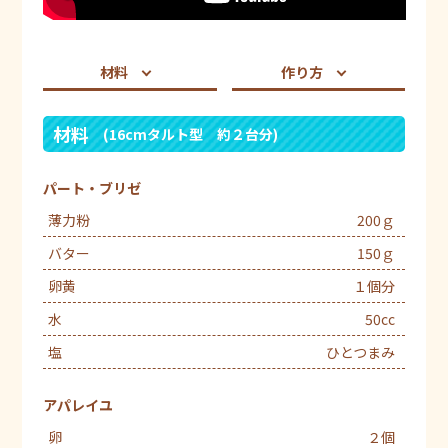
材料
作り方
材料
(16cmタルト型 約２台分)
パート・ブリゼ
薄力粉
200ｇ
バター
150ｇ
卵黄
１個分
水
50cc
塩
ひとつまみ
アパレイユ
卵
２個