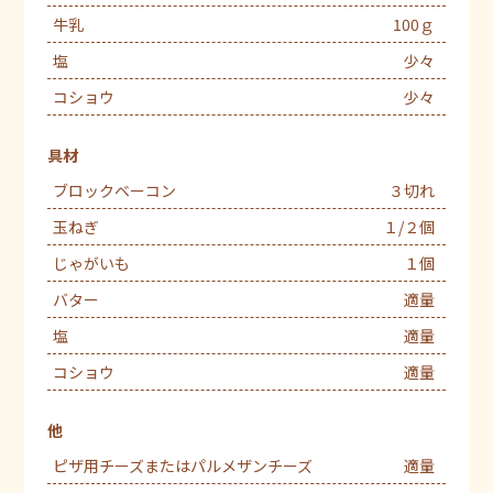
牛乳
100ｇ
塩
少々
コショウ
少々
具材
ブロックベーコン
３切れ
玉ねぎ
１/２個
じゃがいも
１個
バター
適量
塩
適量
コショウ
適量
他
ピザ用チーズまたはパルメザンチーズ
適量