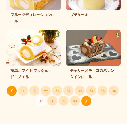
フルーツデコレーションロ
プチケーキ
ール
簡単ホワイト ブッシュ・
チェリーとチョコのバレン
ド・ノエル
タインロール
1
2
31
32
33
34
35
36
37
38
39
40