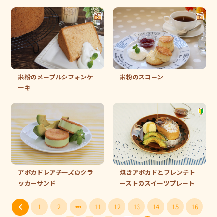
米粉のメープルシフォンケ
米粉のスコーン
ーキ
アボカドレアチーズのクラ
焼きアボカドとフレンチト
ッカーサンド
ーストのスイーツプレート
1
2
11
12
13
14
15
16