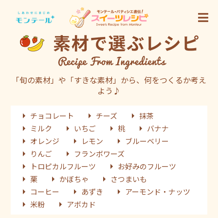
「旬の素材」や「すきな素材」から、何をつくるか考え
よう♪
チョコレート
チーズ
抹茶
ミルク
いちご
桃
バナナ
オレンジ
レモン
ブルーベリー
りんご
フランボワーズ
トロピカルフルーツ
お好みのフルーツ
栗
かぼちゃ
さつまいも
コーヒー
あずき
アーモンド・ナッツ
米粉
アボカド