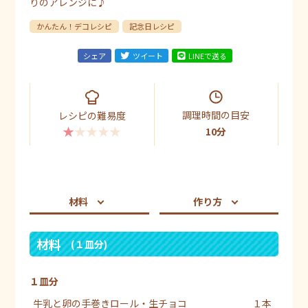
りのアレンジに♪
かんたん！デコレシピ
記念日レシピ
シェア
ツイート
LINEで送る
調理時間の目安
レシピの難易度
★★★★★
10分
材料
作り方
材料
(１皿分)
１皿分
牛乳と卵の手巻きロール・生チョコ
１本