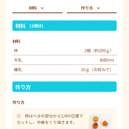
材料
作り方
材料
(2個分)
材料
柿
2個（約200ｇ）
牛乳
約80ml
練乳
20ｇ（お好みで）
作り方
作り方
① 柿はヘタの部分から1/4の位置で
カットし、中身をくり抜きます。