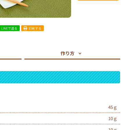
LINEで送る
印刷する
作り方
45ｇ
10ｇ
10ｇ