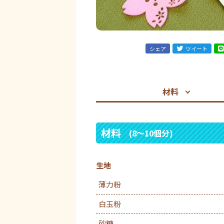
シェア
ツイート
材料
材料
(8～10個分)
生地
薄力粉
白玉粉
砂糖