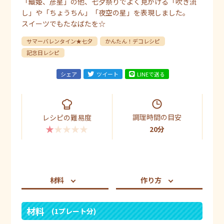
「織姫、彦星」の他、七夕祭りでよく見かける「吹き流
し」や「ちょうちん」「夜空の星」を表現しました。
スイーツでもたなばたを☆
サマーバレンタイン★七夕
かんたん！デコレシピ
記念日レシピ
シェア
ツイート
LINEで送る
調理時間の目安
レシピの難易度
★★★★★
20分
材料
作り方
材料
(1プレート分)