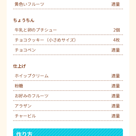
黄色いフルーツ
適量
ちょうちん
牛乳と卵のプチシュー
2個
チョコクッキー（小さめサイズ）
4枚
チョコペン
適量
仕上げ
ホイップクリーム
適量
粉糖
適量
お好みのフルーツ
適量
アラザン
適量
チャービル
適量
作り方